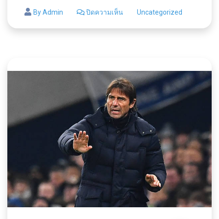
บน
By Admin
ปิดความเห็น
Uncategorized
เว็บ
แทง
บอล
ยู
ฟ่า
การ
เข้า
ใช้
บริการ
แต่ละ
ครั้ง
ด้วย
พนัน
บอล
ง่ายๆ