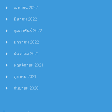
เมษายน 2022
มีนาคม 2022
กุมภาพันธ์ 2022
มกราคม 2022
ธันวาคม 2021
พฤศจิกายน 2021
ตุลาคม 2021
กันยายน 2020