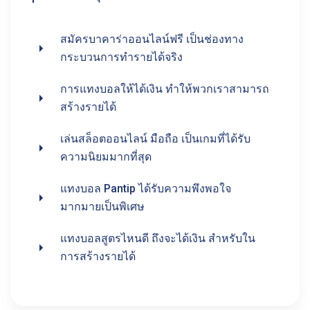
สมัครบาคาร่าออนไลน์ฟรี เป็นช่องทาง
กระบวนการทำรายได้จริง
การแทงบอลให้ได้เงิน ทำให้พวกเราสามารถ
สร้างรายได้
เล่นสล็อตออนไลน์ มือถือ เป็นเกมที่ได้รับ
ความนิยมมากที่สุด
แทงบอล Pantip ได้รับความพึงพอใจ
มากมายเป็นพิเศษ
แทงบอลสูตรไหนดี ถึงจะได้เงิน สำหรับใน
การสร้างรายได้