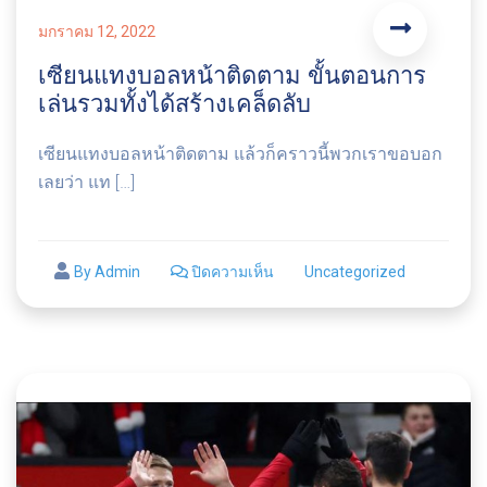
มกราคม 12, 2022
เซียนแทงบอลหน้าติดตาม ขั้นตอนการ
เล่นรวมทั้งได้สร้างเคล็ดลับ
เซียนแทงบอลหน้าติดตาม แล้วก็คราวนี้พวกเราขอบอก
เลยว่า แท […]
บน
By Admin
ปิดความเห็น
Uncategorized
เซียน
แทง
บอล
หน้า
ติดตาม
ขั้น
ตอน