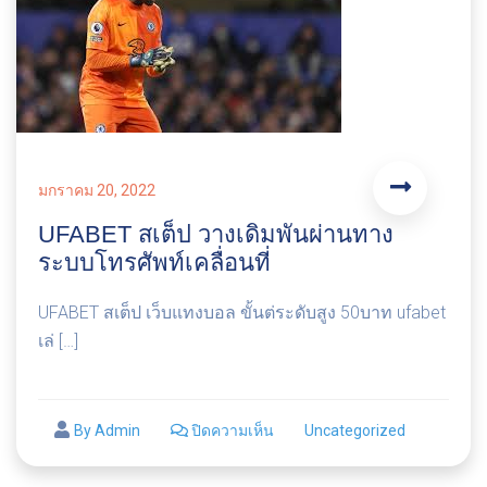
มกราคม 20, 2022
UFABET สเต็ป วางเดิมพันผ่านทาง
ระบบโทรศัพท์เคลื่อนที่
UFABET สเต็ป เว็บแทงบอล ขั้นต่ระดับสูง 50บาท ufabet
เล่ […]
บน
By Admin
ปิดความเห็น
Uncategorized
UFABET
ส