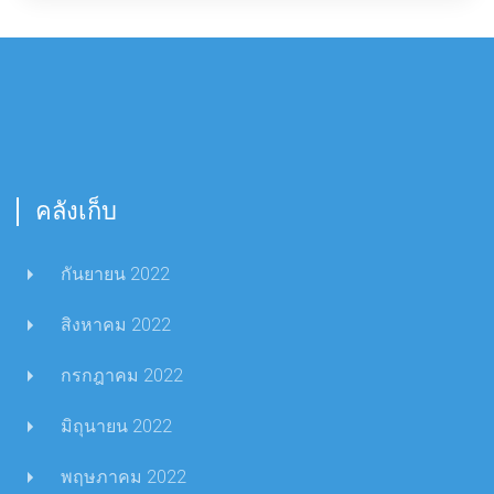
คลังเก็บ
กันยายน 2022
สิงหาคม 2022
กรกฎาคม 2022
มิถุนายน 2022
พฤษภาคม 2022