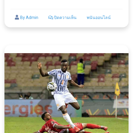
บน
By Admin
ปิดความเห็น
พนันออนไลน์
เว็บ
พนัน
ออนไลน์
ได้
เงิน
จริง
เล่น
ผ่าน
เว็บ
ต่างๆ
ได้
อย่าง
สะดวก
สบาย